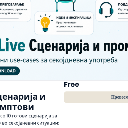
Free
енарија и 
Превзе
омптови
о 10 готови сценарија за 
 во секојдневни ситуации: 