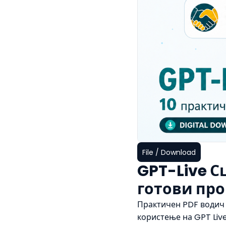
File / Download
GPT-Live Сц
готови пр
Практичен PDF водич с
користење на GPT Live