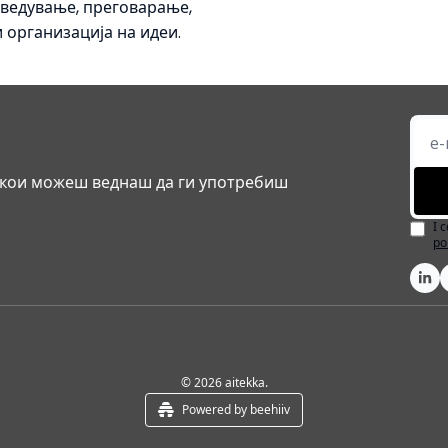
ведување, преговарање, 
 организација на идеи.
I кои можеш веднаш да ги употребиш
I 
po
© 2026 aitekka.
Powered by beehiiv