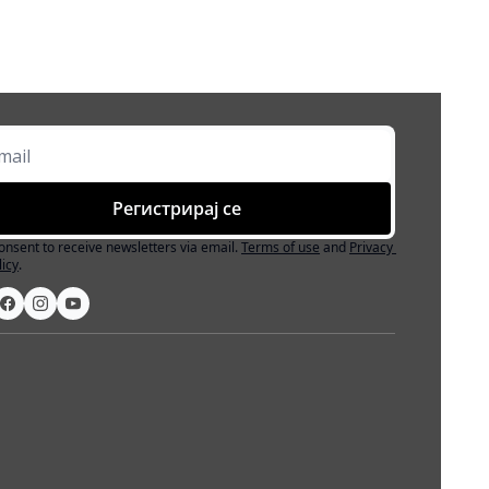
Регистрирај се
consent to receive newsletters via email.
Terms of use
and
Privacy 
licy
.